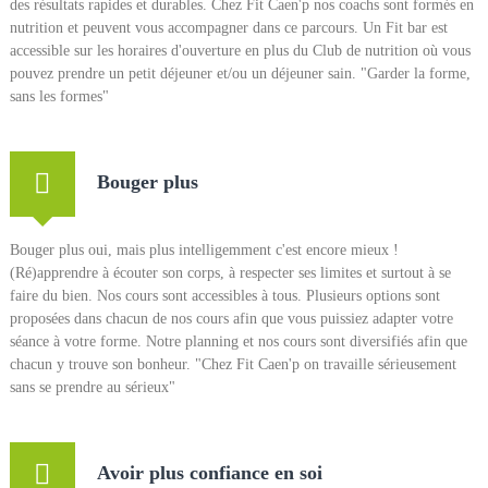
des résultats rapides et durables. Chez Fit Caen'p nos coachs sont formés en
p
s
nutrition et peuvent vous accompagner dans ce parcours. Un Fit bar est
o
accessible sur les horaires d'ouverture en plus du Club de nutrition où vous
r
pouvez prendre un petit déjeuner et/ou un déjeuner sain. "Garder la forme,
t
sans les formes"
–
S
a
Bouger plus
n
t
Bouger plus oui, mais plus intelligemment c'est encore mieux !
é
(Ré)apprendre à écouter son corps, à respecter ses limites et surtout à se
–
faire du bien. Nos cours sont accessibles à tous. Plusieurs options sont
N
proposées dans chacun de nos cours afin que vous puissiez adapter votre
u
séance à votre forme. Notre planning et nos cours sont diversifiés afin que
t
chacun y trouve son bonheur. "Chez Fit Caen'p on travaille sérieusement
r
sans se prendre au sérieux"
i
t
i
Avoir plus confiance en soi