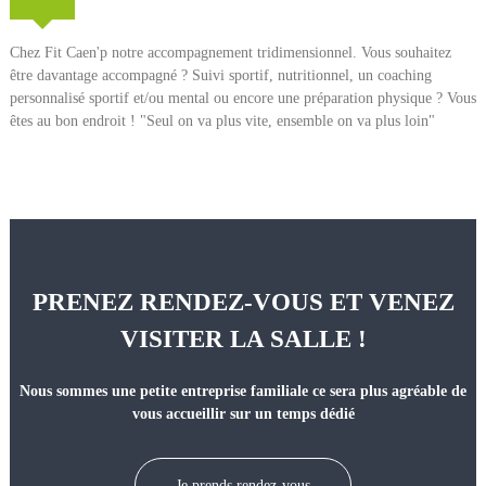
o
n
Chez Fit Caen'p notre accompagnement tridimensionnel. Vous souhaitez
être davantage accompagné ? Suivi sportif, nutritionnel, un coaching
personnalisé sportif et/ou mental ou encore une préparation physique ? Vous
êtes au bon endroit ! "Seul on va plus vite, ensemble on va plus loin"
PRENEZ RENDEZ-VOUS ET VENEZ
VISITER LA SALLE !
Nous sommes une petite entreprise familiale ce sera plus agréable de
vous accueillir sur un temps dédié
Je prends rendez-vous