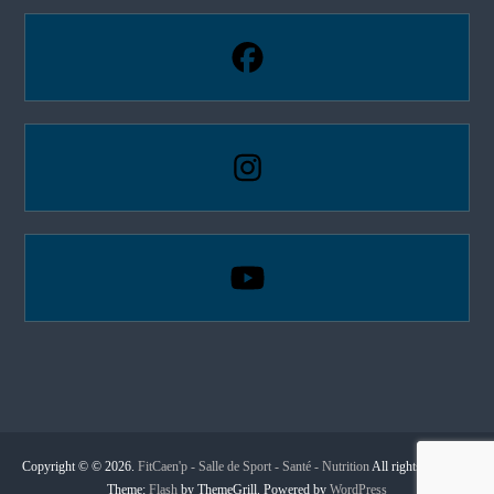
Copyright © © 2026.
FitCaen'p - Salle de Sport - Santé - Nutrition
All rights reserved.
Theme:
Flash
by ThemeGrill. Powered by
WordPress