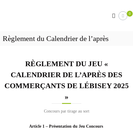
A
F
U
l
0
n
l
i
e
e
t
s
r
C
a
a
l
Règlement du Calendrier de l’après
a
u
l
e
e
c
n
p
o
a
'
n
RÈGLEMENT DU JEU «
s
t
p
c
e
CALENDRIER DE L’APRÈS DES
–
o
n
m
S
m
u
COMMERÇANTS DE LÉBISEY 2025
a
e
l
l
»
e
l
s
e
a
Concours par tirage au sort
d
u
t
e
r
Article 1 – Présentation du Jeu Concours
S
e