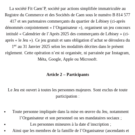
p
s
La société Fit Caen’P, société par actions simplifiée immatriculée au
o
Registre du Commerce et des Sociétés de Caen sous le numéro B 814 577
r
417 et ses partenaires commerçants du quartier de Lébisey (ci-après
t
dénommés conjointement « l’Organisateur »), organisent un jeu concours
–
intitulé « Calendrier de l’Après 2025 des commerçants de Lébisey » (ci-
après « le Jeu »). Ce jeu gratuit et sans obligation d’achat se déroulera du
S
er
1
au 31 Janvier 2025 selon les modalités décrites dans le présent
a
règlement. Cette opération n’est ni organisée, ni parrainée par Instagram,
n
Méta, Google, Apple ou Microsoft.
t
é
Article 2 – Participants
–
N
Le Jeu est ouvert à toutes les personnes majeures. Sont exclus de toute
u
participation :
t
r
Toute personne impliquée dans la mise en œuvre du Jeu, notamment
i
l’Organisateur et son personnel ou ses mandataires sociaux ;
t
Les personnes mineures à la date d’inscription ;
i
Ainsi que les membres de la famille de l’Organisateur (ascendants et