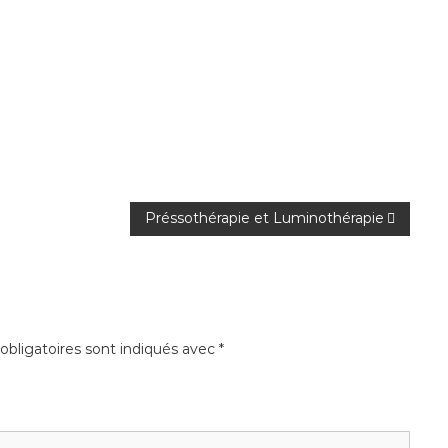
Préssothérapie et Luminothérapie
bligatoires sont indiqués avec
*