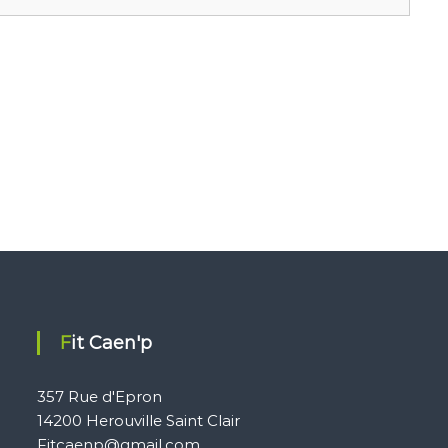
Fit Caen'p
357 Rue d'Epron
14200 Herouville Saint Clair
Fitcaenp@gmail.com