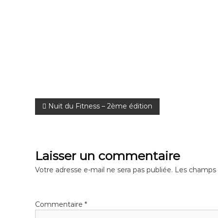
n
N
Nuit du Fitness – 2ème édition
a
v
Laisser un commentaire
i
Votre adresse e-mail ne sera pas publiée.
Les champs o
g
Commentaire
*