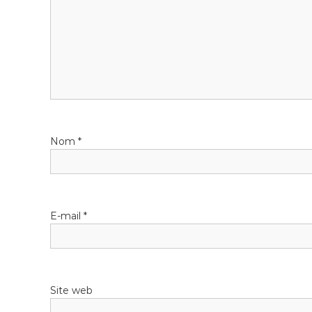
a
t
i
o
n
Nom
*
d
e
l
E-mail
*
’
a
Site web