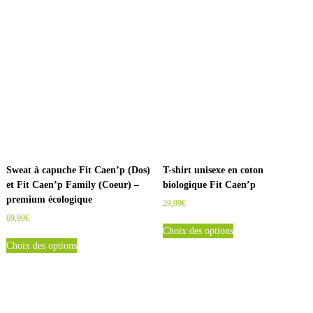
y
(
f
a
c
e
+
d
o
s
)
Sweat à capuche Fit Caen’p (Dos)
T-shirt unisexe en coton
-
et Fit Caen’p Family (Coeur) –
biologique Fit Caen’p
p
premium écologique
29,99
€
r
69,99
€
e
C
Choix des options
m
C
e
Choix des options
i
e
p
u
p
r
m
r
o
é
o
d
c
d
u