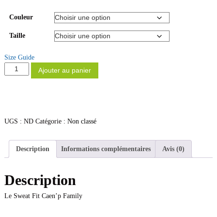
Couleur
Taille
Size Guide
q
Ajouter au panier
u
a
n
t
i
UGS :
ND
Catégorie :
Non classé
t
é
d
Description
Informations complémentaires
Avis (0)
e
S
Description
w
e
Le Sweat Fit Caen’p Family
a
t