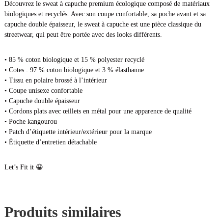
à
Découvrez le sweat à capuche premium écologique composé de matériaux
c
biologiques et recyclés. Avec son coupe confortable, sa poche avant et sa
a
capuche double épaisseur, le sweat à capuche est une pièce classique du
p
streetwear, qui peut être portée avec des looks différents.
u
c
• 85 % coton biologique et 15 % polyester recyclé
h
• Cotes : 97 % coton biologique et 3 % élasthanne
e
• Tissu en polaire brossé à l’intérieur
F
• Coupe unisexe confortable
i
• Capuche double épaisseur
t
• Cordons plats avec œillets en métal pour une apparence de qualité
C
• Poche kangourou
a
• Patch d’étiquette intérieur/extérieur pour la marque
e
• Étiquette d’entretien détachable
n
'
Let’s Fit it 😀
p
F
a
m
Produits similaires
i
l