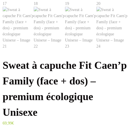
o
n
Sweat à capuche Fit Caen’p
Family (face + dos) –
premium écologique
Unisexe
69,99
€