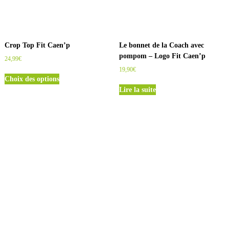
Crop Top Fit Caen’p
Le bonnet de la Coach avec
pompom – Logo Fit Caen’p
24,99
€
19,90
€
C
Choix des options
e
Lire la suite
p
r
o
d
u
i
t
a
p
l
u
s
i