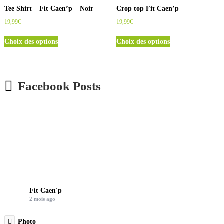
e
Tee Shirt – Fit Caen’p – Noir
Crop top Fit Caen’p
u
19,99
€
19,99
€
r
C
C
s
Choix des options
Choix des options
e
e
v
p
p
a
r
r
r
o
o
i
Facebook Posts
d
d
a
u
u
t
i
i
i
t
t
o
a
a
n
p
p
s
l
l
.
u
u
L
s
s
e
i
i
s
Fit Caen'p
e
e
o
2 mois ago
u
u
p
r
r
t
Photo
s
s
i