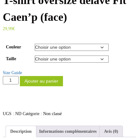
T-shirt oversize délavé Fit
p
s
o
Caen’p (face)
r
t
29,99
€
–
S
Couleur
a
n
Taille
t
é
Size Guide
–
q
Ajouter au panier
u
N
a
u
n
t
t
r
i
UGS :
ND
Catégorie :
Non classé
i
t
t
é
i
d
Description
Informations complémentaires
Avis (0)
e