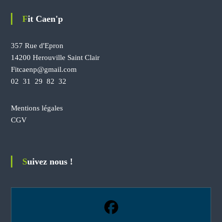
r
r
l
l
Fit Caen'p
a
a
p
p
a
a
357 Rue d'Epron
g
g
14200 Herouville Saint Clair
e
e
Fitcaenp@gmail.com
d
d
02 31 29 82 32
u
u
p
p
r
r
Mentions légales
o
o
CGV
d
d
u
u
i
i
t
t
Suivez nous !