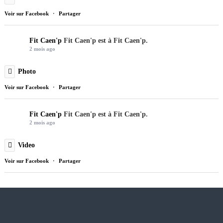
v
v
o
Voir sur Facebook
·
Partager
a
a
n
r
r
s
Fit Caen'p
Fit Caen'p est à Fit Caen'p.
i
i
p
2 mois ago
a
a
e
t
t
u
Photo
i
i
v
o
o
e
Voir sur Facebook
·
Partager
n
n
n
s
s
t
Fit Caen'p
Fit Caen'p est à Fit Caen'p.
.
.
ê
2 mois ago
L
L
t
e
e
r
Video
s
s
e
o
o
c
Voir sur Facebook
·
Partager
p
p
h
t
t
o
i
i
i
o
o
s
n
n
i
s
s
e