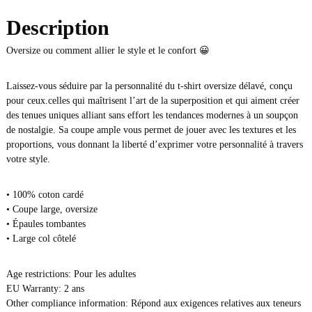
o
T
n
Description
-
s
Oversize ou comment allier le style et le confort 😀
h
i
r
Laissez-vous séduire par la personnalité du t-shirt oversize délavé, conçu
t
pour ceux.celles qui maîtrisent l’art de la superposition et qui aiment créer
o
des tenues uniques alliant sans effort les tendances modernes à un soupçon
v
de nostalgie. Sa coupe ample vous permet de jouer avec les textures et les
e
proportions, vous donnant la liberté d’exprimer votre personnalité à travers
r
votre style.
s
i
• 100% coton cardé
z
• Coupe large, oversize
e
• Épaules tombantes
d
• Large col côtelé
é
l
Age restrictions: Pour les adultes
a
EU Warranty: 2 ans
v
Other compliance information: Répond aux exigences relatives aux teneurs
é