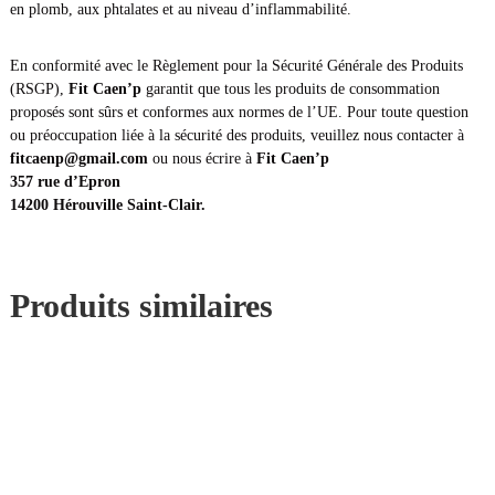
en plomb, aux phtalates et au niveau d’inflammabilité.
F
i
t
En conformité avec le Règlement pour la Sécurité Générale des Produits
C
(RSGP),
Fit Caen’p
garantit que tous les produits de consommation
a
proposés sont sûrs et conformes aux normes de l’UE. Pour toute question
e
ou préoccupation liée à la sécurité des produits, veuillez nous contacter à
n
fitcaenp@gmail.com
ou nous écrire à
Fit Caen’p
'
357 rue d’Epron
p
14200 Hérouville Saint-Clair.
(
f
a
c
Produits similaires
e
)