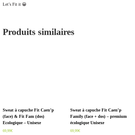
o
Let’s Fit it 😀
C
n
a
e
n
Produits similaires
'
p
-
N
o
i
r
Sweat à capuche Fit Caen’p
Sweat à capuche Fit Caen’p
(face) & Fit Fam (dos)
Family (face + dos) – premium
Ecologique – Unisexe
écologique Unisexe
69,99
€
69,99
€