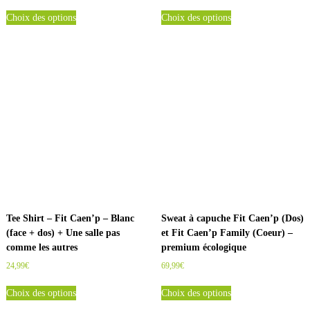
C
C
Choix des options
Choix des options
e
e
p
p
r
r
o
o
d
d
u
u
i
i
t
t
a
a
p
p
l
l
u
u
s
s
i
i
Tee Shirt – Fit Caen’p – Blanc
Sweat à capuche Fit Caen’p (Dos)
e
e
(face + dos) + Une salle pas
et Fit Caen’p Family (Coeur) –
u
u
comme les autres
premium écologique
r
r
24,99
€
69,99
€
s
s
C
C
v
v
Choix des options
Choix des options
e
e
a
a