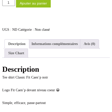
q
Ajouter au panier
p
s
u
o
a
r
n
t
t
–
i
UGS :
ND
Catégorie :
Non classé
t
S
é
a
d
Description
Informations complémentaires
Avis (0)
n
e
t
Size Chart
T
é
e
–
e
Description
N
S
h
u
Tee shirt Classic Fit Caen’p noir
i
t
r
r
Logo Fit Caen’p devant niveau coeur 😀
t
i
-
t
F
Simple, efficace, passe-partout
i
i
t