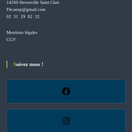
g
g
14200 Herouville Saint Clair
e
e
Fitcaenp@gmail.com
d
d
02 31 29 82 32
u
u
p
p
r
r
Mentions légales
o
o
CGV
d
d
u
u
i
i
t
t
Suivez nous !