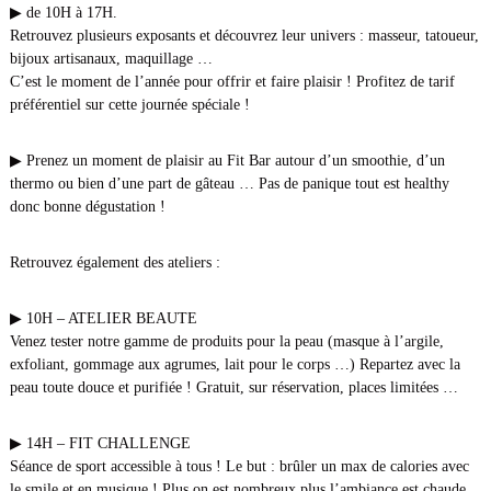
o
▶ de 10H à 17H.
n
Retrouvez plusieurs exposants et découvrez leur univers : masseur, tatoueur,
bijoux artisanaux, maquillage …
C’est le moment de l’année pour offrir et faire plaisir ! Profitez de tarif
préférentiel sur cette journée spéciale !
▶ Prenez un moment de plaisir au Fit Bar autour d’un smoothie, d’un
thermo ou bien d’une part de gâteau … Pas de panique tout est healthy
donc bonne dégustation !
Retrouvez également des ateliers :
▶ 10H – ATELIER BEAUTE
Venez tester notre gamme de produits pour la peau (masque à l’argile,
exfoliant, gommage aux agrumes, lait pour le corps …) Repartez avec la
peau toute douce et purifiée ! Gratuit, sur réservation, places limitées …
▶ 14H – FIT CHALLENGE
Séance de sport accessible à tous ! Le but : brûler un max de calories avec
le smile et en musique ! Plus on est nombreux plus l’ambiance est chaude