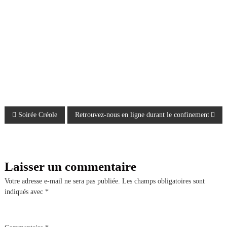
N
Soirée Créole
Retrouvez-nous en ligne durant le confinement
a
v
Laisser un commentaire
i
Votre adresse e-mail ne sera pas publiée.
Les champs obligatoires sont
indiqués avec
*
g