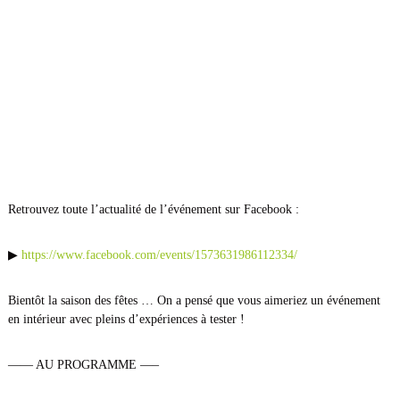
p
s
o
r
t
–
S
a
n
t
é
Retrouvez toute l’actualité de l’événement sur Facebook :
–
N
▶
https://www.facebook.com/events/1573631986112334/
u
t
Bientôt la saison des fêtes … On a pensé que vous aimeriez un événement
r
en intérieur avec pleins d’expériences à tester !
i
t
—— AU PROGRAMME —–
i