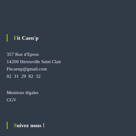
s
s
u
u
r
r
l
l
a
a
p
p
Fit Caen'p
a
a
g
g
357 Rue d'Epron
e
e
d
d
14200 Herouville Saint Clair
u
u
Fitcaenp@gmail.com
p
p
02 31 29 82 32
r
r
o
o
Mentions légales
d
d
u
u
CGV
i
i
t
t
Suivez nous !