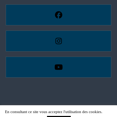
En consultant ce site vous acceptez l'utilisation des cookies.
Copyright © © 2026.
FitCaen'p - Salle de Sport - Santé - Nutrition
All rights reserved.