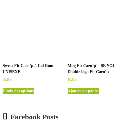
d
u
i
t
a
p
l
u
s
i
e
Sweat Fit Caen’p à Col Rond –
Mug Fit Caen’p – BE YOU –
u
UNISEXE
Double logo Fit Caen’p
r
39,99
€
10,00
€
s
C
v
Choix des options
Ajouter au panier
e
a
p
r
r
i
o
a
Facebook Posts
d
t
u
i
i
o