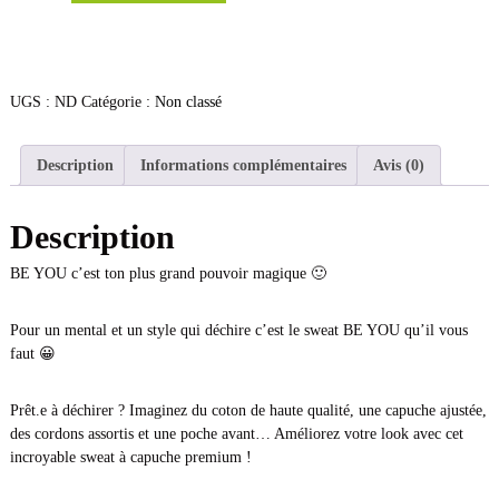
u
a
n
t
i
UGS :
ND
Catégorie :
Non classé
t
é
d
Description
Informations complémentaires
Avis (0)
e
S
Description
w
e
BE YOU c’est ton plus grand pouvoir magique 🙂
a
t
à
Pour un mental et un style qui déchire c’est le sweat BE YOU qu’il vous
C
faut 😀
a
p
Prêt.e à déchirer ? Imaginez du coton de haute qualité, une capuche ajustée,
u
des cordons assortis et une poche avant… Améliorez votre look avec cet
c
incroyable sweat à capuche premium !
h
e