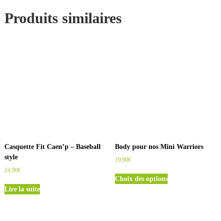
Produits similaires
Casquette Fit Caen’p – Baseball
Body pour nos Mini Warriors
style
19,90
€
24,90
€
C
Choix des options
e
Lire la suite
p
r
o