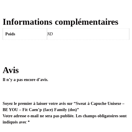
'
p
(
Informations complémentaires
f
a
c
Poids
ND
e
)
F
a
m
Avis
i
l
Il n’y a pas encore d’avis.
y
(
d
o
Soyez le premier à laisser votre avis sur “Sweat à Capuche Unisexe –
s
BE YOU – Fit Caen’p (face) Family (dos)”
)
Votre adresse e-mail ne sera pas publiée.
Les champs obligatoires sont
indiqués avec
*