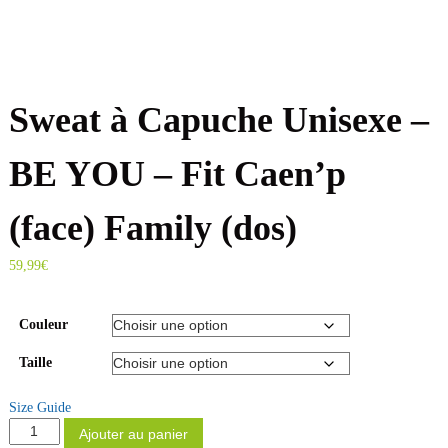
o
n
Sweat à Capuche Unisexe –
BE YOU – Fit Caen’p
(face) Family (dos)
59,99
€
Couleur
Taille
Size Guide
q
Ajouter au panier