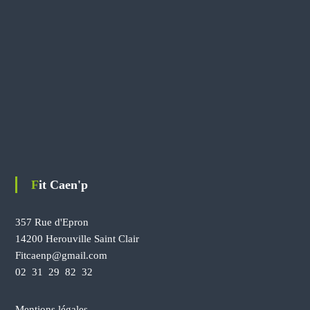
e
u
c
p
h
r
o
o
i
d
s
u
i
i
e
t
s
s
u
r
l
Fit Caen'p
a
p
a
357 Rue d'Epron
g
14200 Herouville Saint Clair
e
Fitcaenp@gmail.com
d
02 31 29 82 32
u
p
r
Mentions légales