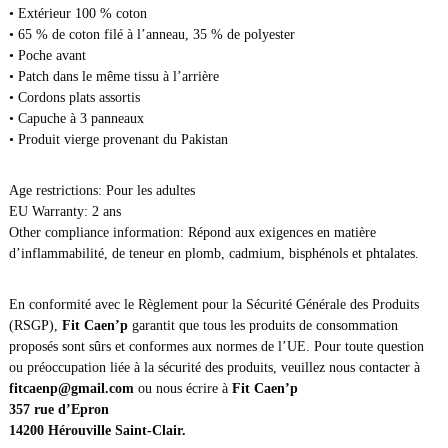
• Extérieur 100 % coton
U
• 65 % de coton filé à l’anneau, 35 % de polyester
n
• Poche avant
i
• Patch dans le même tissu à l’arrière
s
• Cordons plats assortis
e
• Capuche à 3 panneaux
x
• Produit vierge provenant du Pakistan
e
-
B
Age restrictions: Pour les adultes
E
EU Warranty: 2 ans
Y
Other compliance information: Répond aux exigences en matière
O
d’inflammabilité, de teneur en plomb, cadmium, bisphénols et phtalates.
U
-
En conformité avec le Règlement pour la Sécurité Générale des Produits
F
(RSGP),
Fit Caen’p
garantit que tous les produits de consommation
i
proposés sont sûrs et conformes aux normes de l’UE. Pour toute question
t
ou préoccupation liée à la sécurité des produits, veuillez nous contacter à
C
fitcaenp@gmail.com
ou nous écrire à
Fit Caen’p
a
357 rue d’Epron
e
14200 Hérouville Saint-Clair.
n