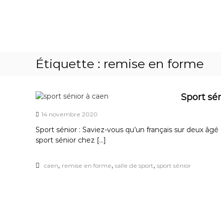
F
A
U
l
i
n
l
e
t
e
s
C
r
a
a
a
l
Étiquette :
remise en forme
e
u
l
n
c
e
'
o
p
Sport sé
n
p
a
t
s
–
14 novembre 2020
e
c
S
n
o
Sport sénior : Saviez-vous qu’un français sur deux âgé
a
u
m
sport sénior chez […]
l
m
l
e
,
,
,
caen
remise en forme
salle de sport
sport sénior
e
l
d
e
s
e
a
S
u
p